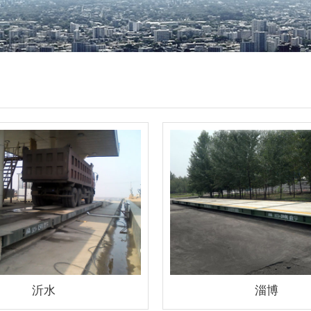
沂水
淄博