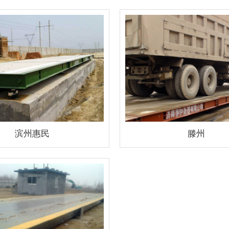
滨州惠民
滕州