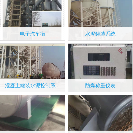
电子汽车衡
水泥罐装系统
混凝土罐装水泥控制系统
防爆称重仪表